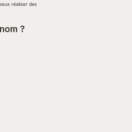
eux réaliser des 
énom ?